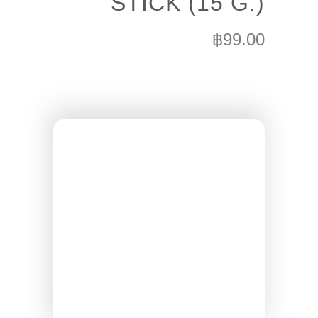
STICK (15 G.)
฿
99.00