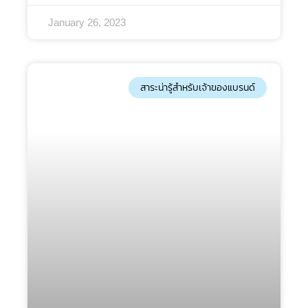
ค่อนข้างสูงหาสามารถเข้ามาตีตลาดได้สำเร็จโดยเฉพาะ
January 26, 2023
ธุรกิจเครื่องสำอางซึ่งวันนี้จะนำเสนอในมุมมองของการ
ขายครีมว่าขายครีมยังไงให้ปัง พร้อมแคปชั่นขายครีมแบบ
สับ ๆ มัดใจลูกค้าให้สั่งซื้อกันจุก ๆ แคปชั่น (Caption)
เป็นคำบรรยายสั้น ๆ ที่ใช้สื่อสารถึงสิ่งนั้น ๆ ซึ่งในแง่ของ
การขายสินค้าแคปชั่นคงไม่ต่างจากการแนะนำสินค้า
สาระน่ารู้สำหรับเจ้าของแบรนด์
โฆษณาสิ่งของควบคู่ไปกับภาพสินค้าสวย ๆ เพื่อเรียก
ความสนใจจากลูกค้าให้เขาหยุดอ่านดูเพื่อเพิ่มโอกาสใน
การซื้อสินค้า 30 แคปชั่นขายครีมโดนๆ เป็นแม่ค้า พ่อค้า
ออนไลน์ในยุคนี้ จะคิดแคปชั่นโพสต์แต่ละทีก็กินเวลาไป
หลายนาทีเพราะกลัวซ้ำ ไม่ถูกใจลูกค้า หรือจะไม่มีใครมา
กดไลค์ซึ่งเราได้รวบรวม 30 แคปชั่นขายครีมโดนๆ มา
ฝาก