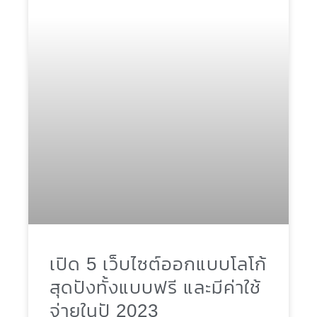
เติมเพื่อตีกลุ่มเป้าหมายให้แตก เมื่อรู้กลุ่มเป้าหมาย ได้
สินค้าที่ต้องการผลิตออกมาจำหน่ายแล้วก็ต้องออกไป
สำรวจตลาดว่ามีแนวโน้มธุรกิจเป็นอย่างไร พอจะเป็นไปได้
ไหม จำนวนคนขายสินค้าประเภทนี้มีมากน้อยเพียงใด หาก
ผลิตสินค้าออกมาจะสามารถตีตลาดได้ไหม จุดแข็งจุด
อ่อนของคู่แข่งทางธุรกิจมีอะไรบ้างโดยนำไปเปรียบเทียบ
และทำการวิเคราะห์เพื่อนำไปวางกลยุทธ์ต่อไป เมื่อเราเริ่ม
เข้าใจตลาดเบื้องต้นแล้วและมองเห็นว่าธุรกิจไปได้ ลำดับ
ต่อไปก็ลองมาร่างแผนธุรกิจ (Business
เปิด 5 เว็บไซต์ออกแบบโลโก้
สุดปังทั้งแบบฟรี และมีค่าใช้
จ่ายในปั 2023