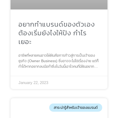
อยากทําแบรนด์ของตัวเอง
ต้องเริ่มยังไงให้ปัง กำไร
เยอะ
อาชีพที่หลายคนอาจใฝ่ฝันคือการก้าวสู่การเป็นเจ้าของ
ธุรกิจ (Owner Business) ซึ่งอาจจะไม่ใช่เรื่องง่าย แต่ก็
ทำได้หากอยากลงมือทำซึ่งในวันนี้เอาใจคนที่มีฝันอยาก
สร้างแบรนด์ตัวเองผ่านการเผยสูตรเคล็ดลับการเริ่มต้น
สร้างธุรกิจ ว่ามีกลยุทธ์ใดบ้างที่ต้องรู้และต้องเตรียม
January 22, 2023
ความพร้อมอย่างไรซึ่งอย่ารอช้า! ไปเริ่มกันเลย 9 กลยุทธ์
เริ่มต้นสร้างแบรนด์สู่ความสำเร็จ เผย 9 กลยุทธ์สู่ความ
สำเร็จซึ่งจะมีปัจจัยใดบ้างที่น่าสนใจเพื่อเอาใจมือใหม่ที่
กำลังเริ่มต้นสร้างของตัวเอง ก่อนจะเริ่มทำแบรนด์ก็ต้อง
รู้จักกลุ่มเป้าหมายกันก่อนว่าสินค้าที่เราจะทำออกมาสู่
สาระน่ารู้สำหรับเจ้าของแบรนด์
ตลาดเหมาะกับคนกลุ่มไหน หรือมองเห็นโอกาสจากคน
กลุ่มไหนซึ่งก็จะต้องมาศึกษาหาข้อมูล Insight กันเพิ่ม