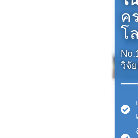
ค
โ
No.1
วิจ