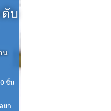
ดับ
ตอน
0 ชิ้น
่อยก