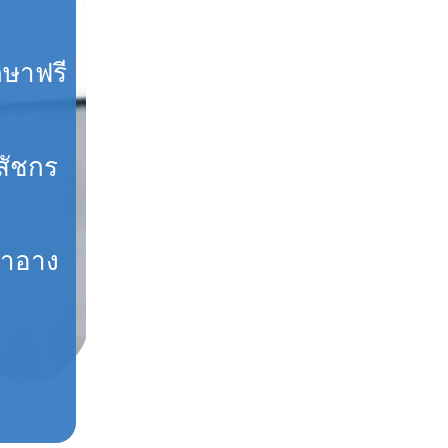
กษาฟรี
สัชกร
สำอาง