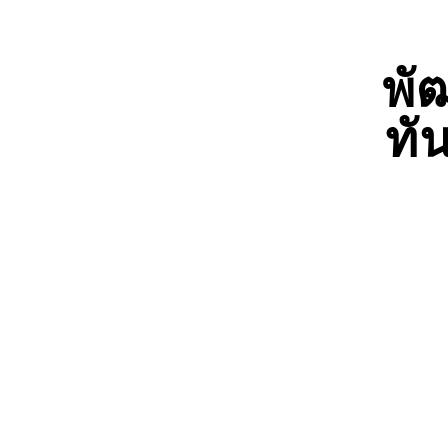
พั
ทั