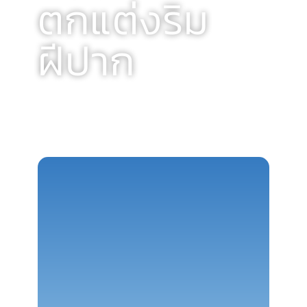
ตกแต่งริม
ฝีปาก