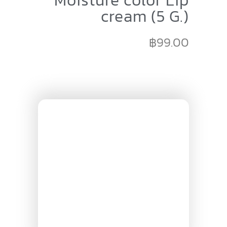
Moisture color Lip
cream (5 G.)
฿
99.00